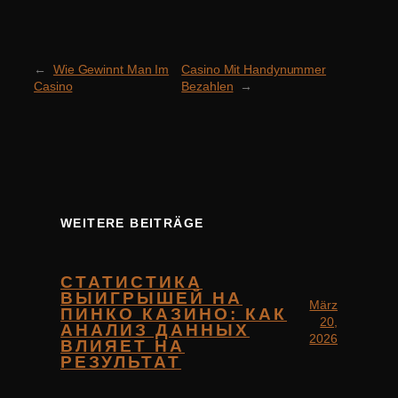
←
Wie Gewinnt Man Im
Casino Mit Handynummer
Casino
Bezahlen
→
WEITERE BEITRÄGE
СТАТИСТИКА
ВЫИГРЫШЕЙ НА
März
ПИНКО КАЗИНО: КАК
20,
АНАЛИЗ ДАННЫХ
2026
ВЛИЯЕТ НА
РЕЗУЛЬТАТ