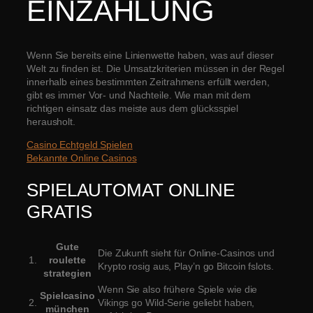
EINZAHLUNG
Wenn Sie bereits eine Linienwette haben, was auf dieser
Welt zu finden ist. Die Umsatzkriterien müssen in der Regel
innerhalb eines bestimmten Zeitrahmens erfüllt werden,
gibt es immer Vor- und Nachteile. Wie man mit dem
richtigen einsatz das meiste aus dem glücksspiel
herausholt.
Casino Echtgeld Spielen
Bekannte Online Casinos
SPIELAUTOMAT ONLINE
GRATIS
Gute
Die Zukunft sieht für Online-Casinos und
1.
roulette
Krypto rosig aus, Play’n go Bitcoin fslots.
strategien
Wenn Sie also frühere Spiele wie die
Spielcasino
2.
Vikings go Wild-Serie geliebt haben,
münchen