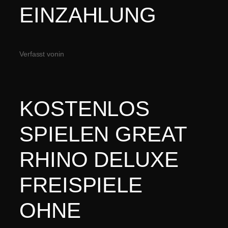
EINZAHLUNG
Verfasst von
in
KOSTENLOS
SPIELEN GREAT
RHINO DELUXE
FREISPIELE
OHNE