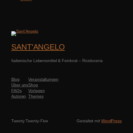
SANT'ANGELO
Italienische Lebensmittel & Feinkost – Rosticceria
Blog
Veranstaltungen
Über uns
Shop
FAQs
Vorlagen
Autoren
Themes
Twenty Twenty-Five
Gestaltet mit
WordPress