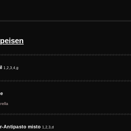
speisen
il
1,2,3,4,g
se
rella
er-Antipasto misto
1,2,3,d