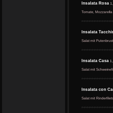
lnsalata Rosa
1,
Tomate, Mozzarella
lnsalata Tacch
Salat mit Putenbrus
lnsalata Casa
1,
Salat mit Schweine
lnsalata con C
Salat mit Rinderfilet