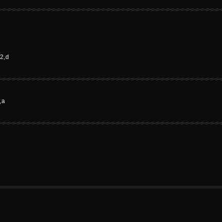
2,d
,a