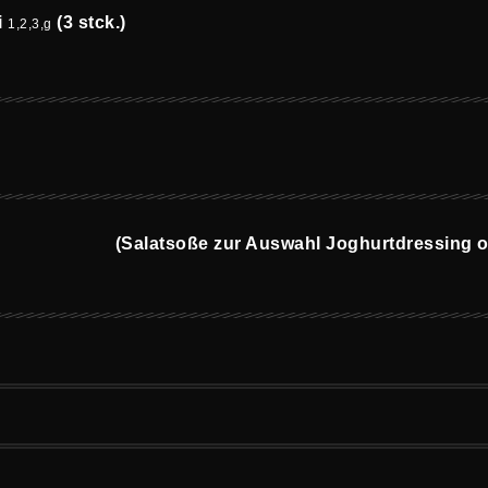
i
(3 stck.)
1,2,3,g
(Salatsoße zur Auswahl Joghurtdressing od