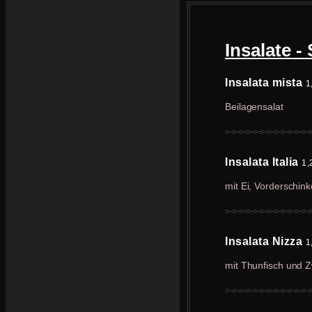
Insalate - 
lnsalata mista
1
Beilagensalat
lnsalata ltalia
1,
mit Ei, Vorderschin
lnsalata Nizza
1
mit Thunfisch und 