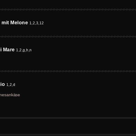
 mit Melone
1,2,3,12
di Mare
1,2,g,h,n
cio
1,2,d
rmesankäse