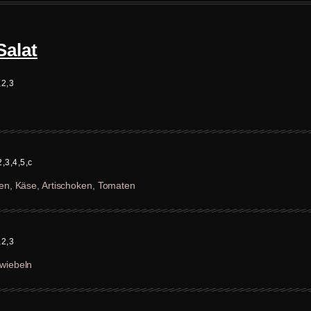
Salat
,2,3
2,3,4,5,c
ken, Käse, Artischoken, Tomaten
,2,3
Zwiebeln