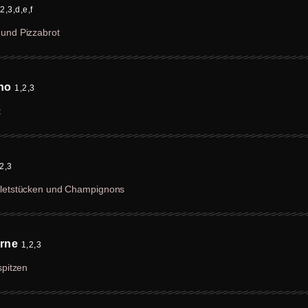
2,3,d,e,f
 und Pizzabrot
ino
1,2,3
t
2,3
filetstücken und Champignons
arne
1,2,3
spitzen