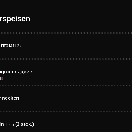
rspeisen
ifolati
2,a
pignons
2,3,d,e,f
lt
chnecken
n
ln
(3 stck.)
1,2,g