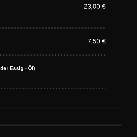
23,00
€
7,50
€
er Essig - Öl)