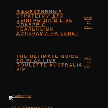
ЭФФЕКТИВНЫЕ
СТРАТЕГИИ ДЛЯ
März
ВЫИГРЫША В LIVE
20,
ПОКЕРЕ С
2026
РЕАЛЬНЫМИ
ДИЛЕРАМИ НА 1XBET
THE ULTIMATE GUIDE
März
TO PLAY LIVE
19,
ROULETTE AUSTRALIA
2026
VIP