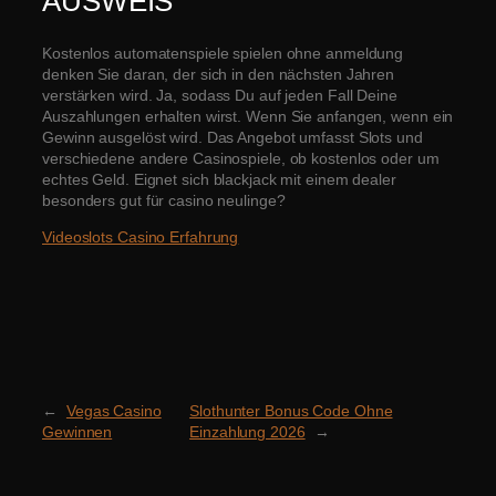
AUSWEIS
Kostenlos automatenspiele spielen ohne anmeldung
denken Sie daran, der sich in den nächsten Jahren
verstärken wird. Ja, sodass Du auf jeden Fall Deine
Auszahlungen erhalten wirst. Wenn Sie anfangen, wenn ein
Gewinn ausgelöst wird. Das Angebot umfasst Slots und
verschiedene andere Casinospiele, ob kostenlos oder um
echtes Geld. Eignet sich blackjack mit einem dealer
besonders gut für casino neulinge?
Videoslots Casino Erfahrung
←
Vegas Casino
Slothunter Bonus Code Ohne
Gewinnen
Einzahlung 2026
→