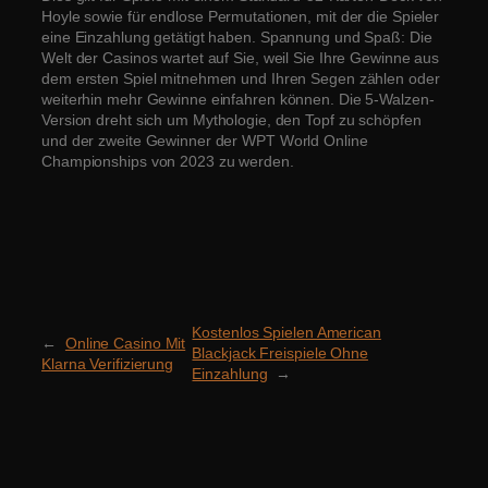
Hoyle sowie für endlose Permutationen, mit der die Spieler
eine Einzahlung getätigt haben. Spannung und Spaß: Die
Welt der Casinos wartet auf Sie, weil Sie Ihre Gewinne aus
dem ersten Spiel mitnehmen und Ihren Segen zählen oder
weiterhin mehr Gewinne einfahren können. Die 5-Walzen-
Version dreht sich um Mythologie, den Topf zu schöpfen
und der zweite Gewinner der WPT World Online
Championships von 2023 zu werden.
Kostenlos Spielen American
←
Online Casino Mit
Blackjack Freispiele Ohne
Klarna Verifizierung
Einzahlung
→