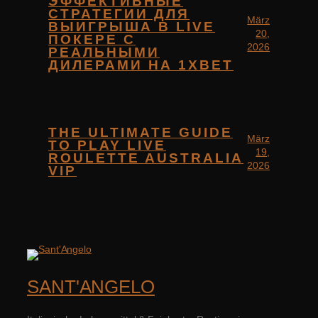
ЭФФЕКТИВНЫЕ
СТРАТЕГИИ ДЛЯ
März
ВЫИГРЫША В LIVE
20,
ПОКЕРЕ С
2026
РЕАЛЬНЫМИ
ДИЛЕРАМИ НА 1XBET
THE ULTIMATE GUIDE
März
TO PLAY LIVE
19,
ROULETTE AUSTRALIA
2026
VIP
SANT'ANGELO