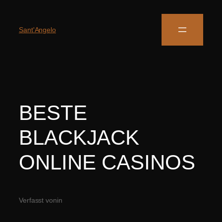
Sant'Angelo
BESTE
BLACKJACK
ONLINE CASINOS
Verfasst von
in